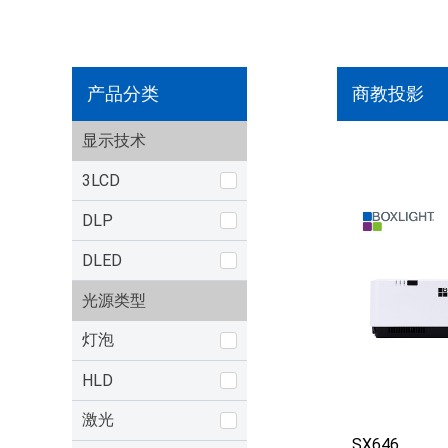
产品分类
商教投影
显示技术
3LCD
DLP
DLED
光源类型
灯泡
HLD
激光
SX646