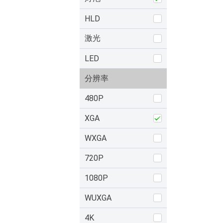
HLD
激光
LED
分辨率
480P
XGA
WXGA
720P
1080P
WUXGA
4K