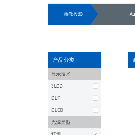
商教投影
A
产品分类
显示技术
3LCD
DLP
DLED
光源类型
灯泡