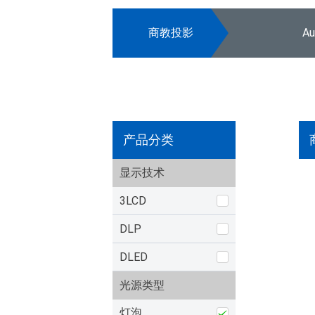
商教投影
A
产品分类
显示技术
3LCD
DLP
DLED
光源类型
灯泡