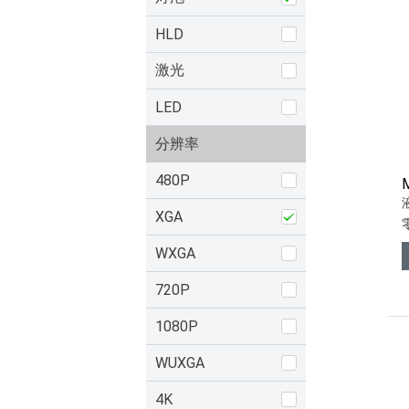
HLD
激光
LED
分辨率
480P
XGA
WXGA
720P
1080P
WUXGA
4K