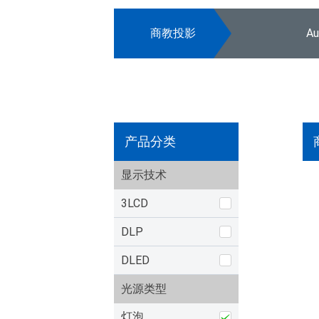
商教投影
A
产品分类
显示技术
3LCD
DLP
DLED
光源类型
灯泡