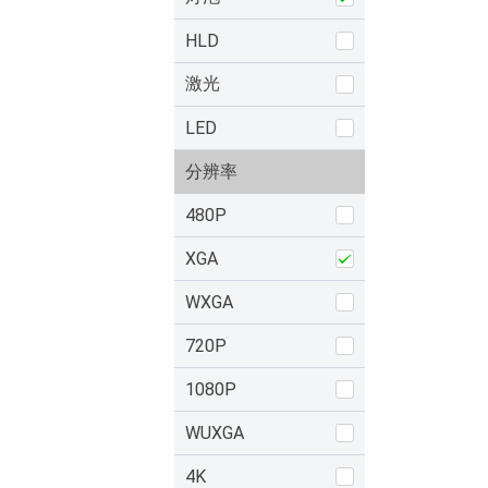
HLD
激光
LED
分辨率
480P
XGA
WXGA
720P
1080P
WUXGA
4K