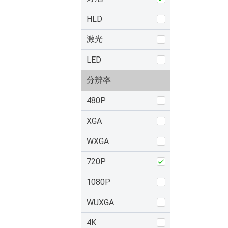
HLD
激光
LED
分辨率
480P
XGA
WXGA
720P
1080P
WUXGA
4K