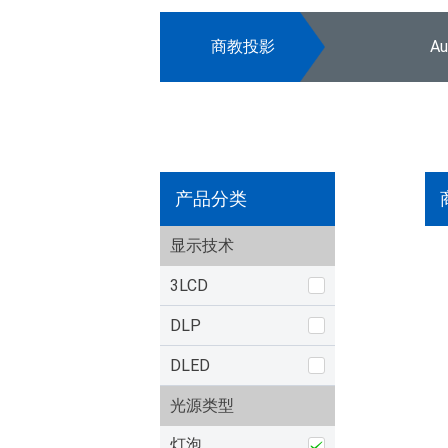
商教投影
A
产品分类
显示技术
3LCD
DLP
DLED
光源类型
灯泡