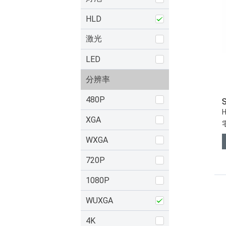
HLD
激光
LED
分辨率
480P
XGA
WXGA
720P
1080P
WUXGA
4K