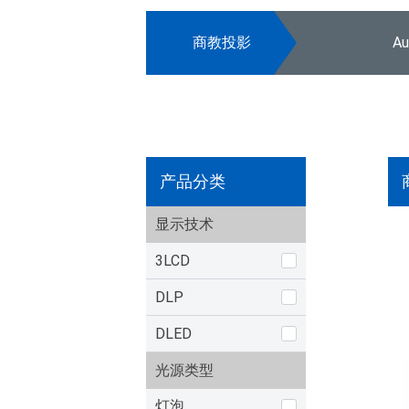
商教投影
A
产品分类
显示技术
3LCD
DLP
DLED
光源类型
灯泡