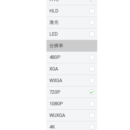
HLD
激光
LED
分辨率
480P
XGA
WXGA
720P
1080P
WUXGA
4K