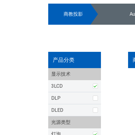
商教投影
A
产品分类
显示技术
3LCD
DLP
DLED
光源类型
灯泡