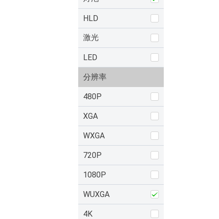
HLD
激光
LED
分辨率
480P
XGA
WXGA
720P
1080P
WUXGA
4K