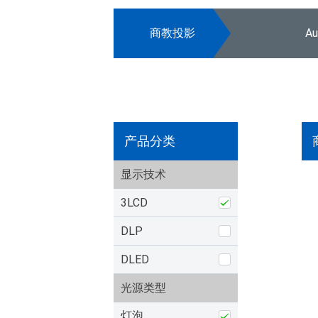
商教投影
A
产品分类
显示技术
3LCD
DLP
DLED
光源类型
灯泡