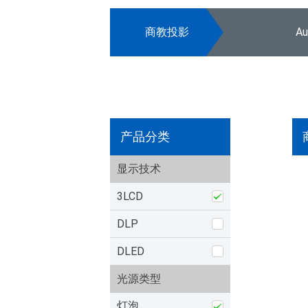
商教投影
A
产品分类
显示技术
3LCD
DLP
DLED
光源类型
灯泡