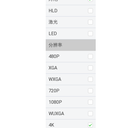
HLD
激光
LED
分辨率
480P
XGA
WXGA
720P
1080P
WUXGA
4K