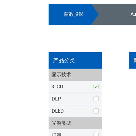
商教投影
A
产品分类
显示技术
3LCD
DLP
DLED
光源类型
灯泡