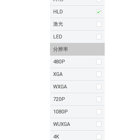
HLD
激光
LED
分辨率
480P
XGA
WXGA
720P
1080P
WUXGA
4K