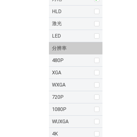
HLD
激光
LED
分辨率
480P
XGA
WXGA
720P
1080P
WUXGA
4K