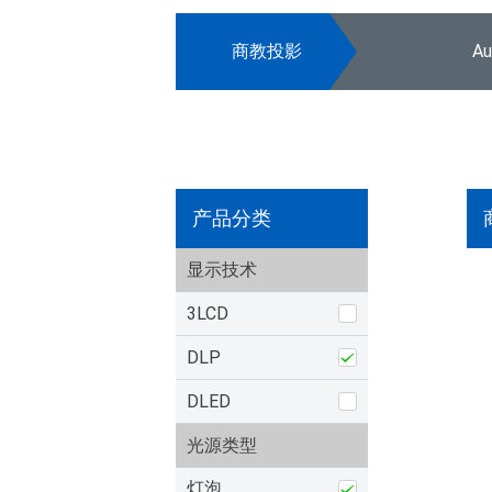
商教投影
A
产品分类
显示技术
3LCD
DLP
DLED
光源类型
灯泡