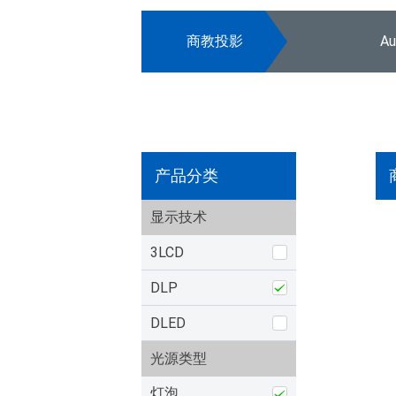
商教投影
A
产品分类
显示技术
3LCD
DLP
DLED
光源类型
灯泡