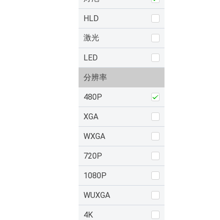
HLD
激光
LED
分辨率
480P
XGA
WXGA
720P
1080P
WUXGA
4K