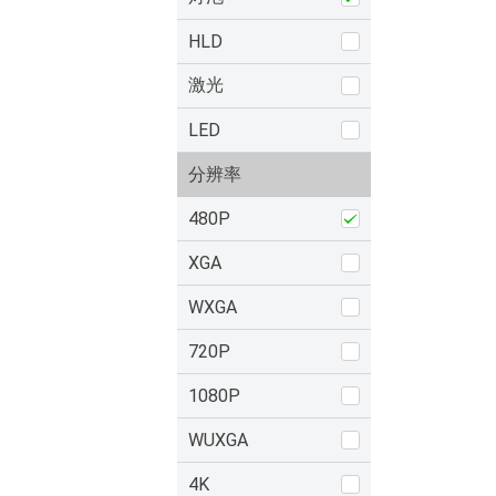
HLD
激光
LED
分辨率
480P
XGA
WXGA
720P
1080P
WUXGA
4K