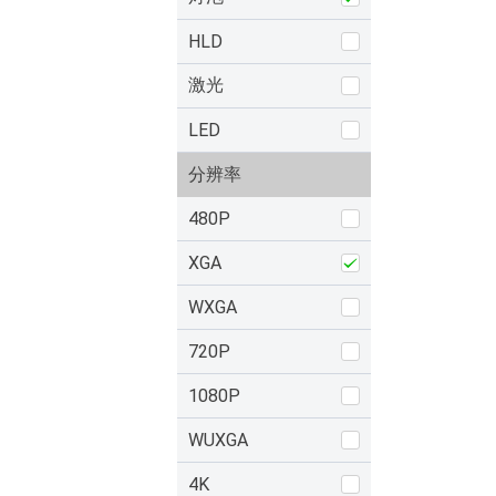
HLD
激光
LED
分辨率
480P
XGA
WXGA
720P
1080P
WUXGA
4K