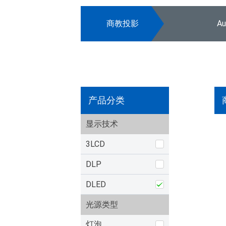
商教投影
A
产品分类
显示技术
3LCD
DLP
DLED
光源类型
灯泡