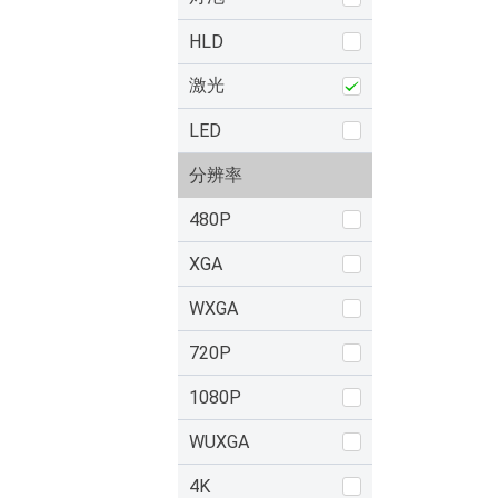
HLD
激光
LED
分辨率
480P
XGA
WXGA
720P
1080P
WUXGA
4K