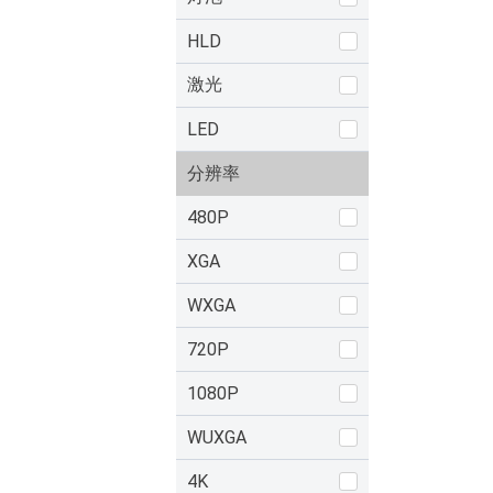
HLD
激光
LED
分辨率
480P
XGA
WXGA
720P
1080P
WUXGA
4K