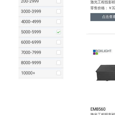
200-2999
激光工程投影
零售价格：￥32
3000-3999
点击查
4000-4999
5000-5999
6000-6999
7000-7999
8000-9999
10000+
EM8560
激光工程投影