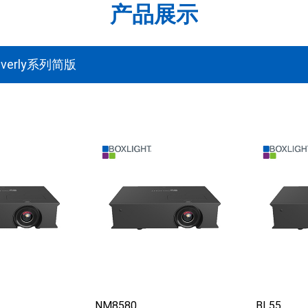
产品展示
verly系列简版
NM8580
BL55