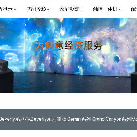
程显示
智能投影
家庭影院
触控一体机
配
Beverly系列4K
Beverly系列简版
Gemini系列
Grand Canyon系列
Mo