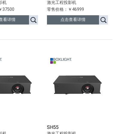
影机
激光工程投影机
37500
零售价格：￥46999
查看详情
点击查看详情
SH55
影机
激光工程投影机