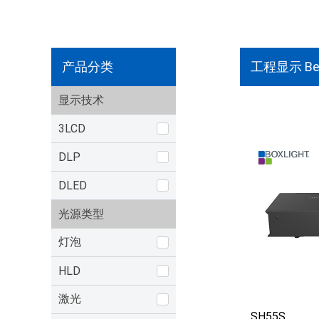
产品分类
工程显示 Be
显示技术
3LCD
DLP
DLED
光源类型
灯泡
HLD
激光
SH55S