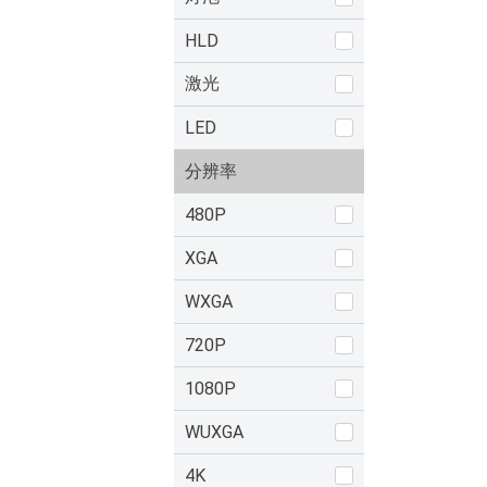
HLD
激光
LED
分辨率
480P
XGA
WXGA
720P
1080P
WUXGA
4K