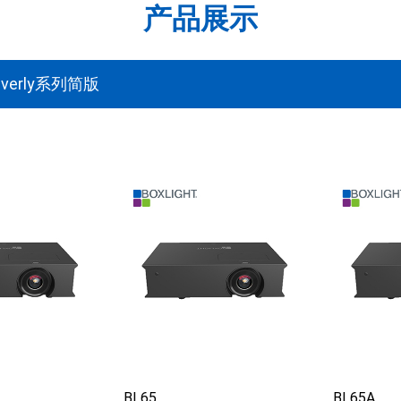
产品展示
verly系列简版
BL65
BL65A