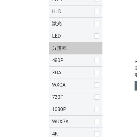
HLD
激光
LED
分辨率
480P
XGA
WXGA
720P
1080P
WUXGA
4K