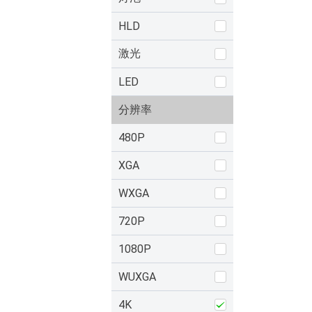
HLD
激光
LED
分辨率
480P
XGA
WXGA
720P
1080P
WUXGA
4K