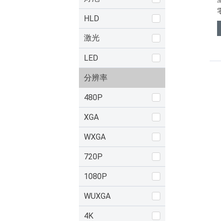
HLD
激光
LED
分辨率
480P
XGA
WXGA
720P
1080P
WUXGA
4K