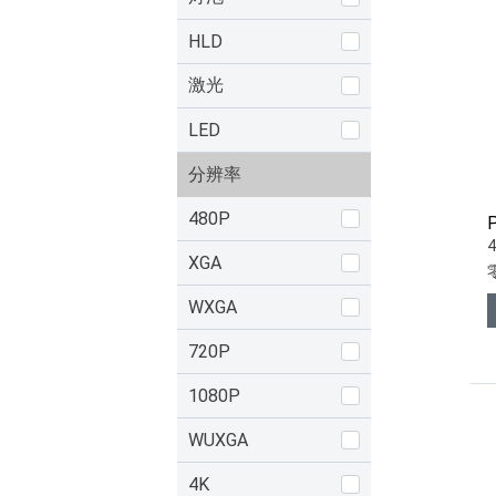
HLD
激光
LED
分辨率
480P
XGA
WXGA
720P
1080P
WUXGA
4K