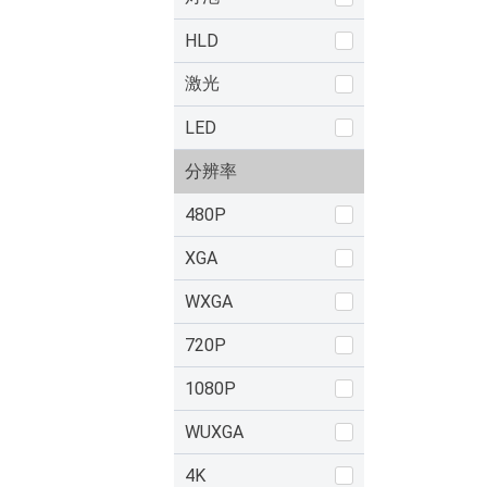
HLD
激光
LED
分辨率
480P
XGA
WXGA
720P
1080P
WUXGA
4K