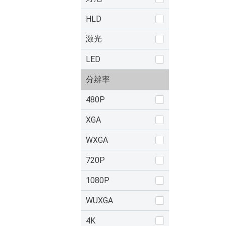
HLD
激光
LED
分辨率
480P
XGA
WXGA
720P
1080P
WUXGA
4K