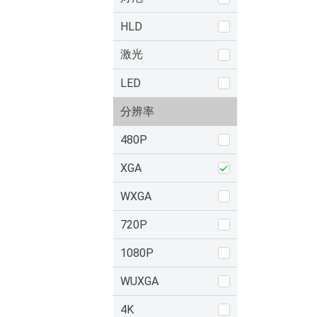
HLD
激光
LED
分辨率
480P
XGA
WXGA
720P
1080P
WUXGA
4K