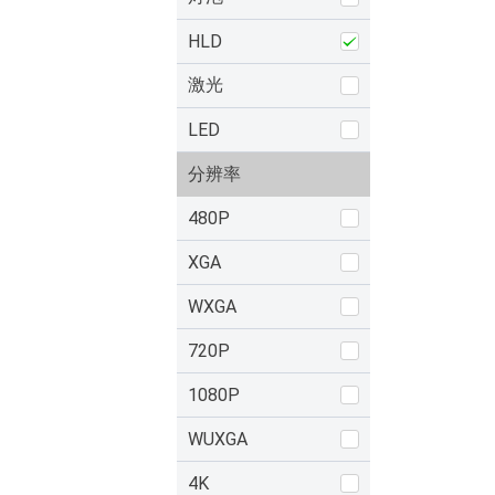
HLD
激光
LED
分辨率
480P
XGA
WXGA
720P
1080P
WUXGA
4K