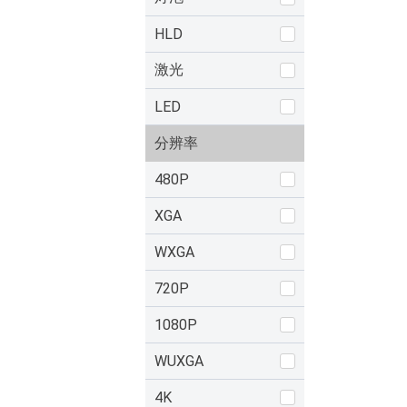
HLD
激光
LED
分辨率
480P
XGA
WXGA
720P
1080P
WUXGA
4K