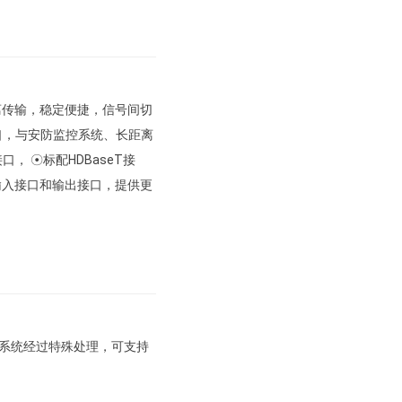
离传输，稳定便捷，信号间切
接口，与安防监控系统、长距离
， ☉标配HDBaseT接
步输入接口和输出接口，提供更
散热系统经过特殊处理，可支持