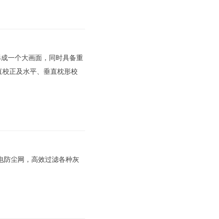
形成一个大画面，同时具备重
直校正及水平、垂直枕形校
静电防尘网，高效过滤各种灰