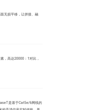
画面无损平移，让拼接、融
，高达20000：1对比，
aseT是基于Cat5e/6网线的
00米的高清信号实时传输。基