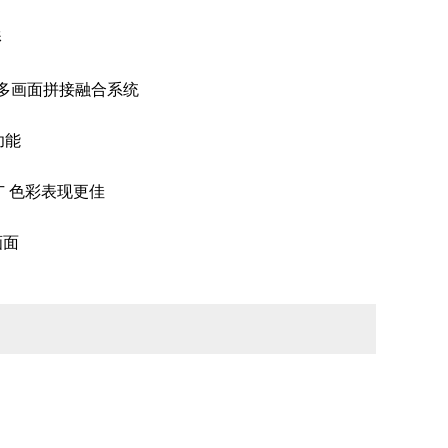
影
多画面拼接融合系统
功能
广 色彩表现更佳
画面