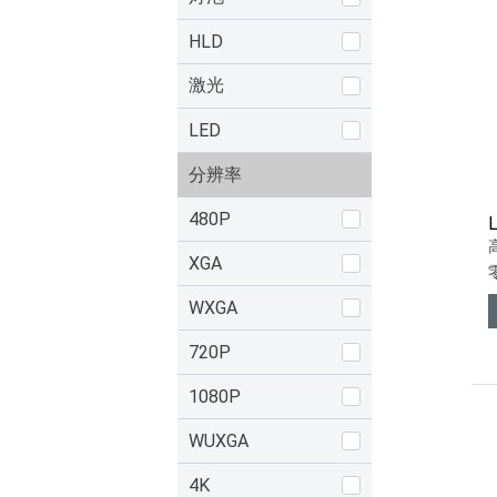
HLD
激光
LED
分辨率
480P
XGA
WXGA
720P
1080P
WUXGA
4K