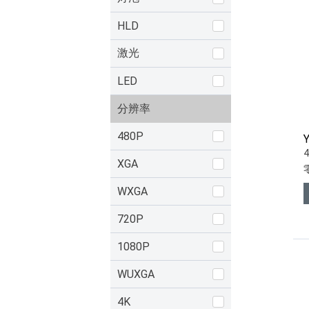
HLD
激光
LED
分辨率
480P
XGA
WXGA
720P
1080P
WUXGA
4K