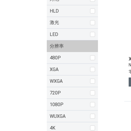
HLD
激光
LED
分辨率
480P
XGA
WXGA
720P
1080P
WUXGA
4K