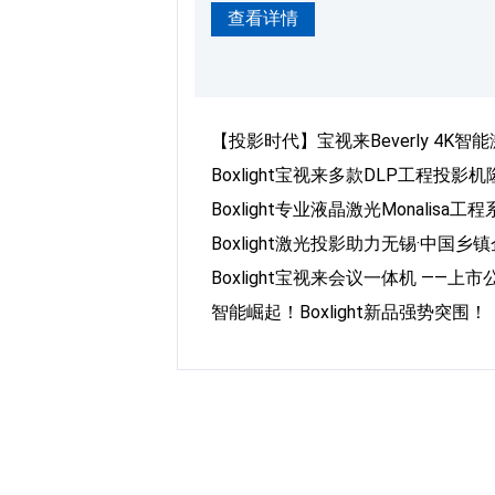
查看详情
化使得投影机在展示高动态范围内容
4K（3840x2160）主流分辨
（ITU）发布的“超高清UHD”标
【投影时代】宝视来Beverly 4
Boxlight宝视来多款DLP工程投影
Boxlight专业液晶激光Monali
Boxlight激光投影助力无锡·中国
Boxlight宝视来会议一体机 —
智能崛起！Boxlight新品强势突围！