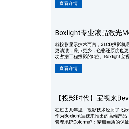
查看详情
览馆航天馆，Adonis系列激光投
列激光投影机都能以饱满的色彩和广
术在科
Boxlight专业液晶激
就投影显示技术而言，3LCD投影机
更清澈，噪点更少，色彩还原度也更
功占据工程投影的C位。Boxlight宝
馆、旅游景点及其他大型场馆的市场具体
查看详情
20,000小时长寿命高亮画面，原
滤网密闭冷却方式，“低噪音”和“高
亮度、镜头的选择，让Monalis
【投影时代】宝视来Bev
在过去几年里，投影技术经历了飞跃
作为Boxlight宝视来推出的高端
管理系统Colorma?：精细画质的保证 
动态黑对比度提升技术，使画面色彩