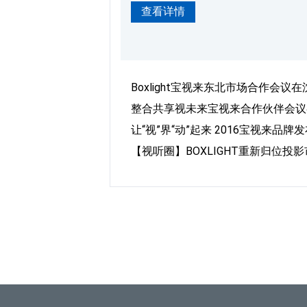
查看详情
化使得投影机在展示高动态范围内容
4K（3840x2160）主流分辨
（ITU）发布的“超高清UHD”标
Boxlight宝视来东北市场合作会议
整合共享视未来宝视来合作伙伴会议
让“视”界“动”起来 2016宝视来
【视听圈】BOXLIGHT重新归位投影