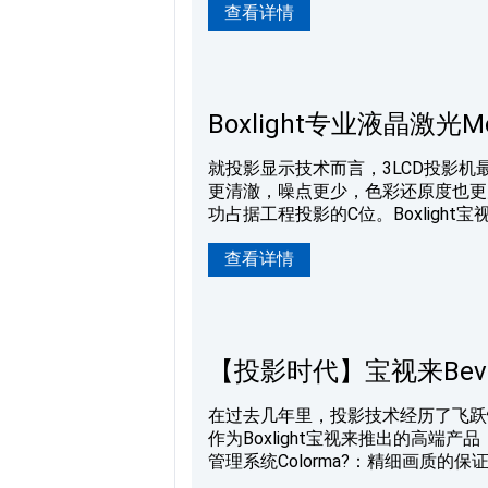
查看详情
览馆航天馆，Adonis系列激光投
列激光投影机都能以饱满的色彩和广
术在科
Boxlight专业液晶激
就投影显示技术而言，3LCD投影机
更清澈，噪点更少，色彩还原度也更
功占据工程投影的C位。Boxlight宝
馆、旅游景点及其他大型场馆的市场具体
查看详情
20,000小时长寿命高亮画面，原
滤网密闭冷却方式，“低噪音”和“高
亮度、镜头的选择，让Monalis
【投影时代】宝视来Bev
在过去几年里，投影技术经历了飞跃
作为Boxlight宝视来推出的高端
管理系统Colorma?：精细画质的保证 
动态黑对比度提升技术，使画面色彩