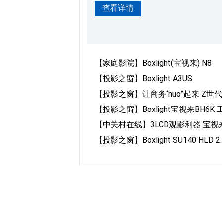
查看详情
化使得投影机在展示高动态范围内容
4K（3840x2160）主流分辨
（ITU）发布的“超高清UHD”标
【家庭影院】Boxlight(宝视来) N8
【投影之窗】Boxlight A3US
【投影之窗】让商务“huo”起来 Z世代
【投影之窗】Boxlight宝视来BH6K
【中关村在线】3LCD观影利器 宝视
【投影之窗】Boxlight SU140 HL