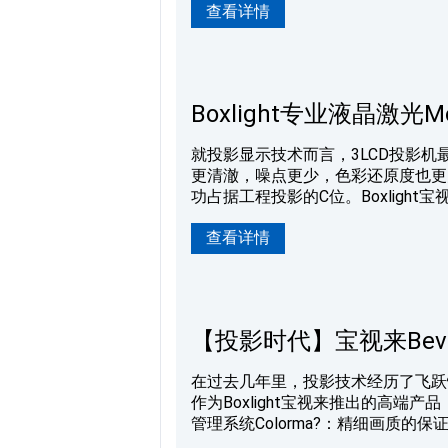
查看详情
览馆航天馆，Adonis系列激光投
列激光投影机都能以饱满的色彩和广
术在科
Boxlight专业液晶激
就投影显示技术而言，3LCD投影机
更清澈，噪点更少，色彩还原度也更
功占据工程投影的C位。Boxlight宝
馆、旅游景点及其他大型场馆的市场具体
查看详情
20,000小时长寿命高亮画面，原
滤网密闭冷却方式，“低噪音”和“高
亮度、镜头的选择，让Monalis
【投影时代】宝视来Bev
在过去几年里，投影技术经历了飞跃
作为Boxlight宝视来推出的高端
管理系统Colorma?：精细画质的保证 
动态黑对比度提升技术，使画面色彩