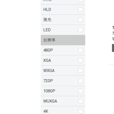
HLD
激光
LED
分辨率
480P
XGA
WXGA
720P
1080P
WUXGA
4K