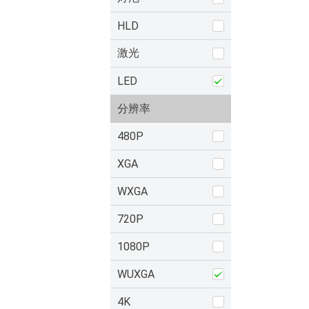
HLD
激光
LED
分辨率
480P
XGA
WXGA
720P
1080P
WUXGA
4K