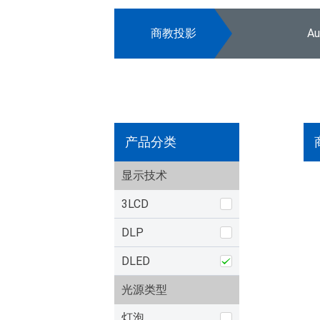
商教投影
A
产品分类
显示技术
3LCD
DLP
DLED
光源类型
灯泡